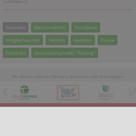
[submenu3]
Aktuelles
Bausteinaktion
Fotoalbum
Mitglied werden
Termine
Spenden
Presse
Ferrobike
Innovationsprojekt "Testzug"
Wir danken unseren Partnern, Sponsoren und Unterstützern
Kontakt / Impressum
Datenschutz