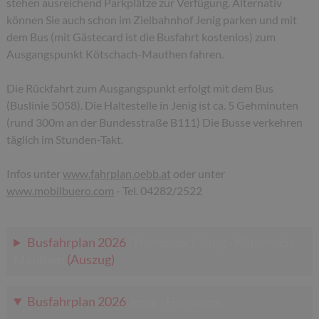
stehen ausreichend Parkplätze zur Verfügung. Alternativ
können Sie auch schon im Zielbahnhof Jenig parken und mit
dem Bus (mit Gästecard ist die Busfahrt kostenlos) zum
Ausgangspunkt Kötschach-Mauthen fahren.
Die Rückfahrt zum Ausgangspunkt erfolgt mit dem Bus
(Buslinie 5058). Die Haltestelle in Jenig ist ca. 5 Gehminuten
(rund 300m an der Bundesstraße B111) Die Busse verkehren
täglich im Stunden-Takt.
Infos unter
www.fahrplan.oebb.at
oder unter
www.mobilbuero.com
- Tel. 04282/2522
Busfahrplan 2026
( Hermagor)
Jenig - Kötschach-
Mauthen
(Auszug)
Busfahrplan 2026
Jenig - Hermagor